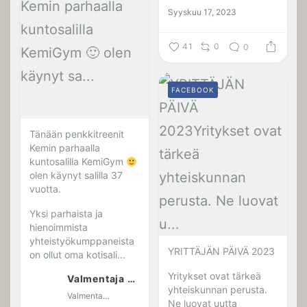
Syyskuu 17, 2023
41
0
0
FACEBOOK
Tänään penkkitreenit
Kemin parhaalla
kuntosalilla KemiGym
olen käynyt salilla 37
vuotta.
Yksi parhaista ja
hienoimmista
yhteistyökumppaneista
YRITTÄJÄN PÄIVÄ 2023
on ollut oma kotisali...
Yritykset ovat tärkeä
Valmentaja Jaana Kotkansalo
yhteiskunnan perusta.
Valmentaja Jaana Kotkansalo
Ne luovat uutta