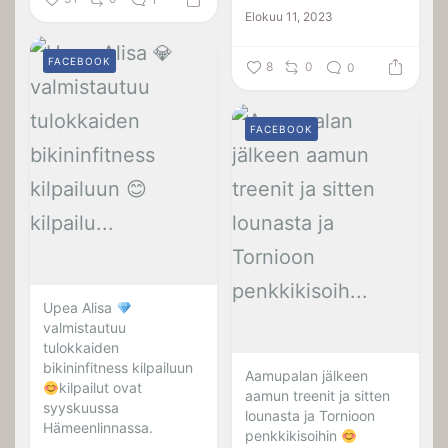
Elokuu 11, 2023
FACEBOOK
8
0
0
FACEBOOK
Upea Alisa
valmistautuu
tulokkaiden
bikininfitness kilpailuun
Aamupalan jälkeen
kilpailut ovat
aamun treenit ja sitten
syyskuussa
lounasta ja Tornioon
Hämeenlinnassa.
penkkikisoihin