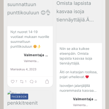
Nyt nuoret 14-19
vuotiaat mukaan nuorille
suunnattuun
punttikouluun
Niin se aika kulkee
eteenpäin. Omista
Valmentaja Jaana Kotkansalo
lapsista kasvaa isoja
Valmentaja Jaana Kotkansalo
tiennäyttäjiä.
Marraskuu 4, 2023
Äiti on katsojan roolissa,
pojat urheilevat.
7
1
0
Isoveljen jalanjäljillä
nuoremmasta kasvaa...
FACEBOOK
Valmentaja Jaana Kotkansalo
Valmentaja Jaana Kotkansalo