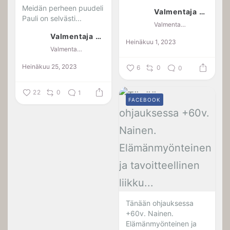
Meidän perheen puudeli
Valmentaja Jaana Kotkansalo
Pauli on selvästi...
Valmentaja Jaana Kotkansalo
Valmentaja Jaana Kotkansalo
Heinäkuu 1, 2023
Valmentaja Jaana Kotkansalo
Heinäkuu 25, 2023
6
0
0
22
0
1
FACEBOOK
Tänään ohjauksessa
+60v. Nainen.
Elämänmyönteinen ja