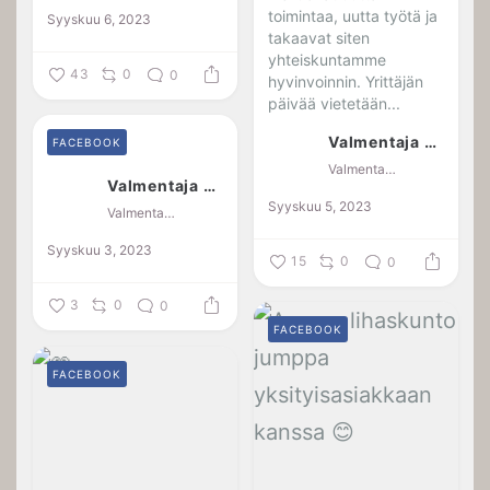
toimintaa, uutta työtä ja
Syyskuu 6, 2023
takaavat siten
yhteiskuntamme
43
0
0
hyvinvoinnin. Yrittäjän
päivää vietetään...
Valmentaja Jaana Kotkansalo
FACEBOOK
Valmentaja Jaana Kotkansalo
Valmentaja Jaana Kotkansalo
Syyskuu 5, 2023
Valmentaja Jaana Kotkansalo
Syyskuu 3, 2023
15
0
0
3
0
0
FACEBOOK
FACEBOOK