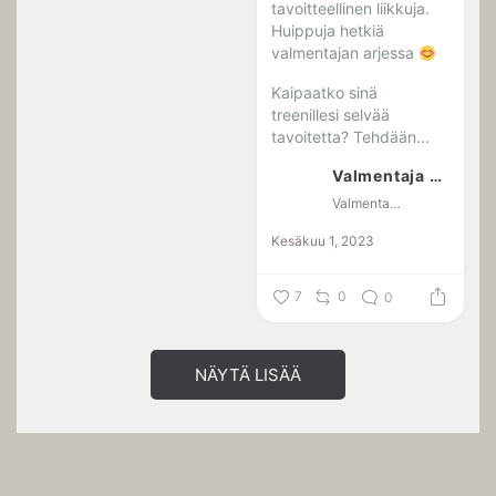
tavoitteellinen liikkuja.
Huippuja hetkiä
valmentajan arjessa
Kaipaatko sinä
treenillesi selvää
tavoitetta? Tehdään...
Valmentaja Jaana Kotkansalo
Valmentaja Jaana Kotkansalo
Kesäkuu 1, 2023
7
0
0
NÄYTÄ LISÄÄ